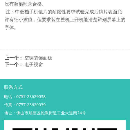
没有擦痕时为合格。
注：中低档手机镜片的耐磨性要求试验完成后镜片表面允
许有细小擦痕，但要求装在整机上开机能清楚辩别屏幕上的
字体。
上一个：
空调装饰面板
下一个：
电子视窗
联系方式
电话：0757-23629038
传真：0757-23629039
地址：佛山市顺德区伦教街道工业大道南24号