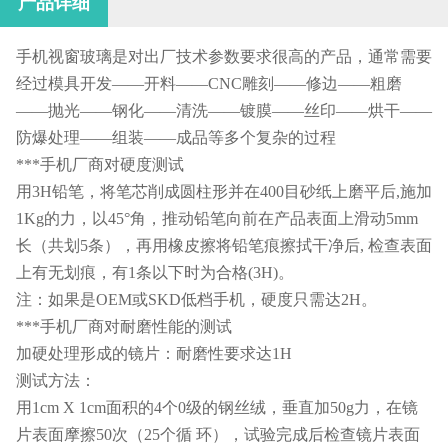
产品详细
手机视窗玻璃是对出厂技术参数要求很高的产品，通常需要
经过模具开发——开料——CNC雕刻——修边——粗磨
——抛光——钢化——清洗——镀膜——丝印——烘干——
防爆处理——组装——成品等多个复杂的过程
***手机厂商对硬度测试
用3H铅笔，将笔芯削成圆柱形并在400目砂纸上磨平后,施加
1Kg的力，以45°角，推动铅笔向前在产品表面上滑动5mm
长（共划5条），再用橡皮擦将铅笔痕擦拭干净后, 检查表面
上有无划痕，有1条以下时为合格(3H)。
注：如果是OEM或SKD低档手机，硬度只需达2H。
***手机厂商对耐磨性能的测试
加硬处理形成的镜片：耐磨性要求达1H
测试方法：
用1cm X 1cm面积的4个0级的钢丝绒，垂直加50g力，在镜
片表面摩擦50次（25个循 环），试验完成后检查镜片表面