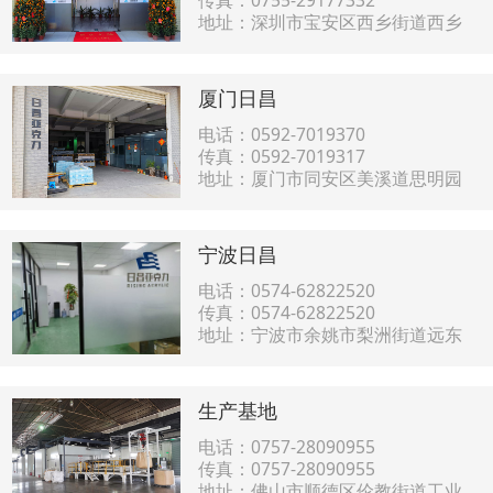
传真：0755-29177332
地址：深圳市宝安区西乡街道西乡
大道和宝源路交汇处中央大道B座
（写字楼）8l
东莞仓库地址：东莞市大岭山镇矮
厦门日昌
岭冚村井仔头路18号一楼102号
电话：0592-7019370
传真：0592-7019317
地址：厦门市同安区美溪道思明园
19号1楼
宁波日昌
电话：0574-62822520
传真：0574-62822520
地址：宁波市余姚市梨洲街道远东
工业城远东中一路CN7一楼
生产基地
电话：0757-28090955
传真：0757-28090955
地址：佛山市顺德区伦教街道工业